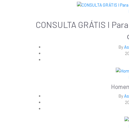
CONSULTA GRÁTIS I Para a
By
As
20
Homen
By
As
20