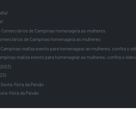
a!
omerciários de Campinas homenageia as mulheres
pinas realiza evento para homenagear as mulheres, confira o vídeo
23)
xta-Feira da Paixão