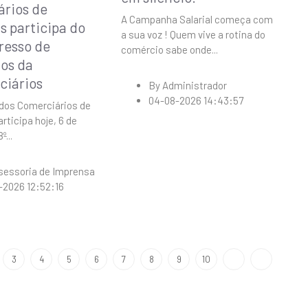
rios de
A Campanha Salarial começa com
 participa do
a sua voz ! Quem vive a rotina do
resso de
comércio sabe onde
...
os da
ciários
By
Administrador
04-08-2026 14:43:57
 dos Comerciários de
ticipa hoje, 6 de
8º
...
sessoria de Imprensa
-2026 12:52:16
3
4
5
6
7
8
9
10