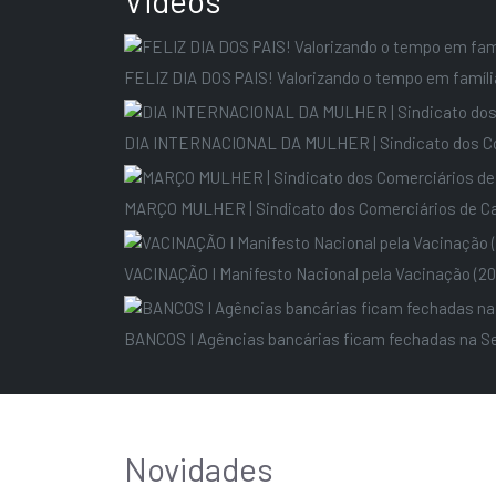
Videos
FELIZ DIA DOS PAIS! Valorizando o tempo em famíli
DIA INTERNACIONAL DA MULHER | Sindicato dos C
MARÇO MULHER | Sindicato dos Comerciários de Cam
VACINAÇÃO I Manifesto Nacional pela Vacinação (20
BANCOS I Agências bancárias ficam fechadas na Se
Novidades