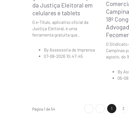
Comerciá
da Justiça Eleitoral em
Campinas
celulares e tablets
18º Cong
O e-Título, aplicativo oficial da
Advogad
Justiça Eleitoral, é uma
Fecomer
ferramenta gratuita que
...
O Sindicato
By
Assessoria de Imprensa
Campinas par
07-08-2026 10:47:45
agosto, do 1
By
As
06-08
1
2
Página 1 de 54