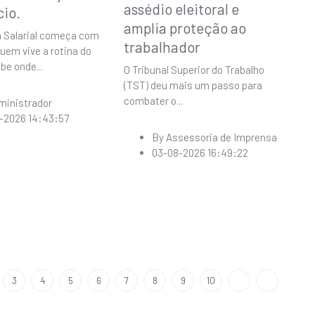
assédio eleitoral e
cio.
amplia proteção ao
 Salarial começa com
trabalhador
Quem vive a rotina do
abe onde
...
O Tribunal Superior do Trabalho
(TST) deu mais um passo para
combater o
...
ministrador
-2026 14:43:57
By
Assessoria de Imprensa
03-08-2026 16:49:22
3
4
5
6
7
8
9
10