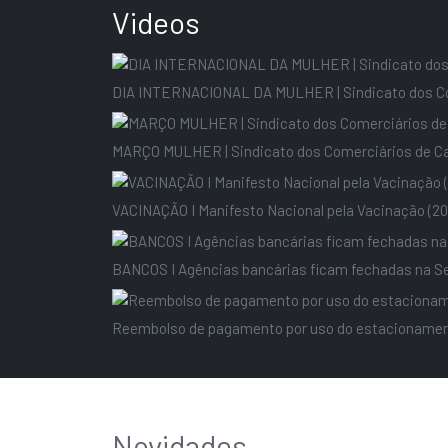
Videos
DIA INTERNACIONAL DA MULHER | Sindicato dos C
MARÇO MULHER | Sindicato dos Comerciários de Cam
VACINAÇÃO I Manifesto Nacional pela Vacinação (20
BANCOS I Agências bancárias ficam fechadas na Se
Reembolso de pagamento por uso do estacioname
Novidades