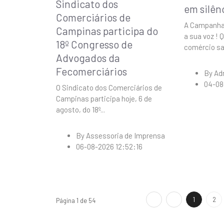
Sindicato dos
em silên
Comerciários de
A Campanha
Campinas participa do
a sua voz ! 
18º Congresso de
comércio s
Advogados da
Fecomerciários
By
Ad
04-08
O Sindicato dos Comerciários de
Campinas participa hoje, 6 de
agosto, do 18º
...
By
Assessoria de Imprensa
06-08-2026 12:52:16
1
2
Página 1 de 54