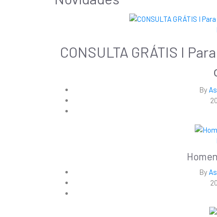
CONSULTA GRÁTIS I Para a
By
As
20
Homen
By
As
20