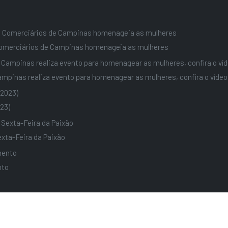
omerciários de Campinas homenageia as mulheres
pinas realiza evento para homenagear as mulheres, confira o vídeo
23)
xta-Feira da Paixão
nto